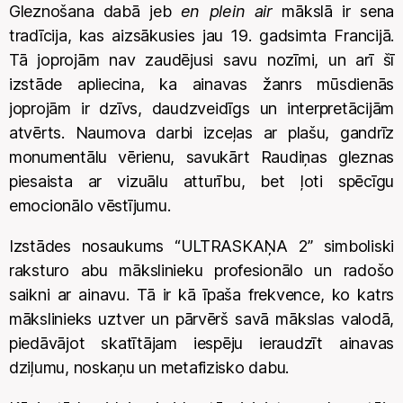
Gleznošana dabā jeb
en plein air
mākslā ir sena
tradīcija, kas aizsākusies jau 19. gadsimta Francijā.
Tā joprojām nav zaudējusi savu nozīmi, un arī šī
izstāde apliecina, ka ainavas žanrs mūsdienās
joprojām ir dzīvs, daudzveidīgs un interpretācijām
atvērts. Naumova darbi izceļas ar plašu, gandrīz
monumentālu vērienu, savukārt Raudiņas gleznas
piesaista ar vizuālu atturību, bet ļoti spēcīgu
emocionālo vēstījumu.
Izstādes nosaukums “ULTRASKAŅA 2” simboliski
raksturo abu mākslinieku profesionālo un radošo
saikni ar ainavu. Tā ir kā īpaša frekvence, ko katrs
mākslinieks uztver un pārvērš savā mākslas valodā,
piedāvājot skatītājam iespēju ieraudzīt ainavas
dziļumu, noskaņu un metafizisko dabu.