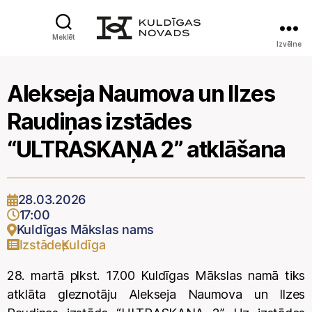
Meklēt
Izvēlne
Alekseja Naumova un Ilzes
Raudiņas izstādes
“ULTRASKAŅA 2” atklāšana
28.03.2026
17:00
Kuldīgas Mākslas nams
Izstādes
Kuldīga
,
28. martā plkst. 17.00 Kuldīgas Mākslas namā tiks
atklāta gleznotāju Alekseja Naumova un Ilzes