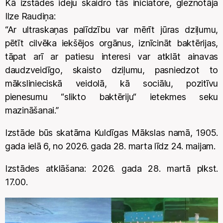
Kā izstādes ideju skaidro tās iniciatore, gleznotāja
Ilze Raudiņa:
“Ar ultraskaņas palīdzību var mērīt jūras dziļumu,
pētīt cilvēka iekšējos orgānus, iznīcināt baktērijas,
tāpat arī ar patiesu interesi var atklāt ainavas
daudzveidīgo, skaisto dziļumu, pasniedzot to
mākslinieciskā veidolā, kā sociālu, pozitīvu
pienesumu “slikto baktēriju“ ietekmes seku
mazināšanai.”
Izstāde būs skatāma Kuldīgas Mākslas namā, 1905.
gada ielā 6, no 2026. gada 28. marta līdz 24. maijam.
Izstādes atklāšana: 2026. gada 28. martā plkst.
17.00.