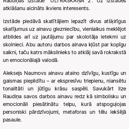
Raudiņas izstāde “ULTRASKAŅA 2”. Uz izstādes
atklāšanu aicināts ikviens interesents.
Izstāde piedāvā skatītājiem iepazīt divus atšķirīgus
skatījumus uz ainavu glezniecību, vienlaikus meklējot
atbildes arī uz jautājumu par skolotāja ietekmi uz
skolnieci. Abu autoru darbos ainava kļūst par kopīgu
saikni, taču katrs mākslinieks to atklāj savā rokrakstā
un emocionālajā valodā.
Aleksejs Naumovs ainavu ataino dzīvīgu, kustīgu un
gaismas piepildītu – ar ekspresīvu triepienu, niansētu
tonalitāti un jūtīgu krāsu saspēli. Savukārt Ilze
Raudiņa savos darbos ainavu redz kā simbolisku un
emocionāli piesātinātu telpu, kurā atspoguļojas
personiski pārdzīvojumi, metaforas un tēlu iekšējā
pasaule.