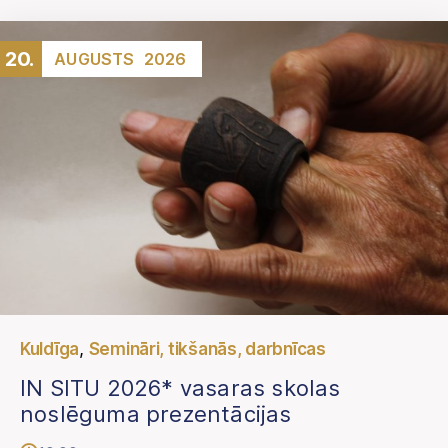
20.
AUGUSTS
2026
,
Kuldīga
Semināri, tikšanās, darbnīcas
IN SITU 2026* vasaras skolas
noslēguma prezentācijas