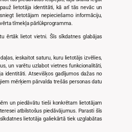
auž lietotāja identitāti, kā arī tās nevāc un
sniegt lietotājam nepieciešamo informāciju,
aizvērta tīmekļa pārlūkprogramma.
u ērtāk lietot vietni. Šīs sīkdatnes glabājas
ļas, ieskaitot saturu, kuru lietotājs izvēlies,
jus, un varētu uzlabot vietnes funkcionalitāti,
tāja identitāti. Atsevišķos gadījumos dažas no
ītajiem mērķiem pārvalda trešās personas datu
nēm un piedāvātu tieši konkrētam lietotājam
teresei atbilstošus piedāvājumus. Parasti šīs
īkdatnes lietotāja galiekārtā tiek uzglabātas