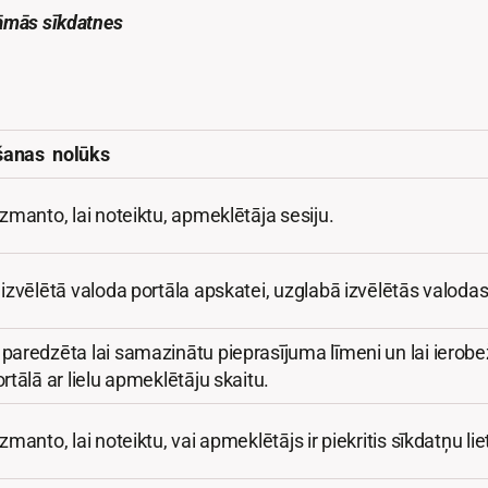
šāmās sīkdatnes
šanas nolūks
izmanto, lai noteiktu, apmeklētāja sesiju.
 izvēlētā valoda portāla apskatei, uzglabā izvēlētās valod
 paredzēta lai samazinātu pieprasījuma līmeni un lai iero
ortālā ar lielu apmeklētāju skaitu.
izmanto, lai noteiktu, vai apmeklētājs ir piekritis sīkdatņu 