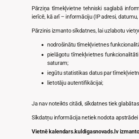
Pārziņa tīmekļvietne tehniski saglabā infor
ierīcē, kā arī – informāciju (IP adresi, datumu
Pārzinis izmanto sīkdatnes, lai uzlabotu vietņ
nodrošinātu tīmekļvietnes funkcionalitā
pielāgotu tīmekļvietnes funkcionalitāt
saturam;
iegūtu statistikas datus par tīmekļvie
lietotāju autentifikācijai;
Ja nav noteikts citādi, sīkdatnes tiek glabāta
Sīkdatņu informācija netiek nodota apstrādei
Vietnē kalendars.kuldigasnovads.lv izmanto