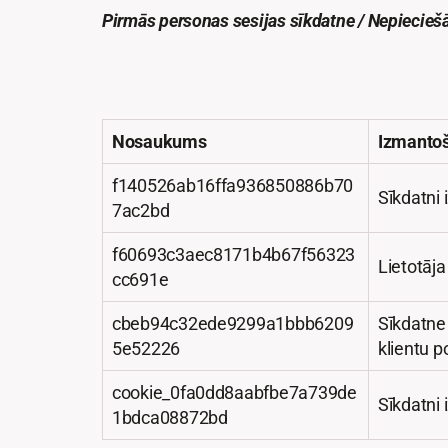
Pirmās personas sesijas sīkdatne / Nepiecie
Nosaukums
Izmanto
f140526ab16ffa936850886b70
Sīkdatni 
7ac2bd
f60693c3aec8171b4b67f56323
Lietotāja
cc691e
cbeb94c32ede9299a1bbb6209
Sīkdatne
5e52226
klientu p
cookie_0fa0dd8aabfbe7a739de
Sīkdatni 
1bdca08872bd