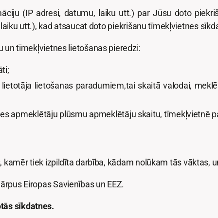
māciju (IP adresi, datumu, laiku utt.) par Jūsu doto piek
, laiku utt.), kad atsaucat doto piekrišanu tīmekļvietnes sīk
u un tīmekļvietnes lietošanas pieredzi:
ti;
i lietotāja lietošanas paradumiem,tai skaitā valodai, mek
tnes apmeklētāju plūsmu apmeklētāju skaitu, tīmekļvietnē pav
s, kamēr tiek izpildīta darbība, kādam nolūkam tās vāktas, 
 ārpus Eiropas Savienības un EEZ.
tās sīkdatnes.