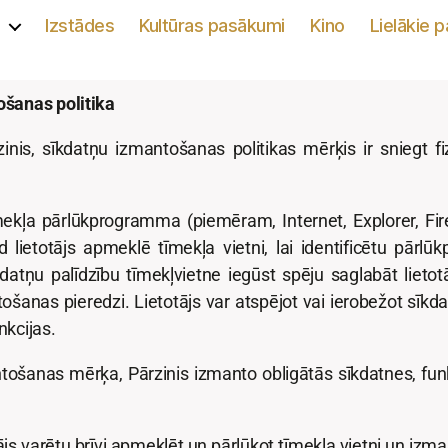
s
Izstādes
Kultūras pasākumi
Kino
Lielākie 
šanas politika
is, sīkdatņu izmantošanas politikas mērķis ir sniegt fi
kļa pārlūkprogramma (piemēram, Internet, Explorer, Firex
 kad lietotājs apmeklē tīmekļa vietni, lai identificētu p
kdatņu palīdzību tīmekļvietne iegūst spēju saglabāt lietotā
lietošanas pieredzi. Lietotājs var atspējot vai ierobežot s
nkcijas.
šanas mērķa, Pārzinis izmanto obligātās sīkdatnes, funk
js varētu brīvi apmeklēt un pārlūkot tīmekļa vietni un izma