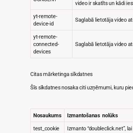
video ir skatīts un kādi ie
yt-remote-
Saglabā lietotāja video 
device-id
yt-remote-
connected-
Saglabā lietotāja video 
devices
Citas mārketinga sīkdatnes
Šīs sīkdatnes nosaka citi uzņēmumi, kuru piedā
Nosaukums
Izmantošanas nolūks
test_cookie
Izmanto “doubleclick.net”, la