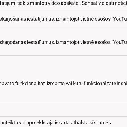
statījumi tiek izmantoti video apskatei. Sensatīvie dati netiek
atskaņošanas iestatījumus, izmantojot vietnē esošos “YouTu
atskaņošanas iestatījumus, izmantojot vietnē esošos “YouTu
vāto funkcionalitāti izmanto vai kuru funkcionalitāte ir sai
i noteiktu vai apmeklētāja iekārta atbalsta sīkdatnes