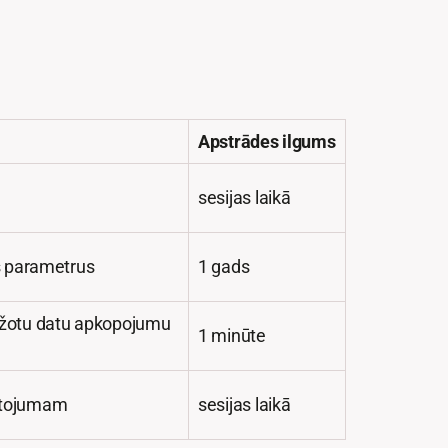
Apstrādes ilgums
sesijas laikā
as parametrus
1 gads
bežotu datu apkopojumu
1 minūte
lietojumam
sesijas laikā