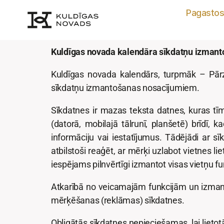
Pagasto
Kuldīgas novada kalendāra sīkdatņu izmanto
Kuldīgas novada kalendārs, turpmāk – Pārzin
sīkdatņu izmantošanas nosacījumiem.
Sīkdatnes ir mazas teksta datnes, kuras tīme
(datorā, mobilajā tālrunī, planšetē) brīdī,
informāciju vai iestatījumus. Tādējādi ar sī
atbilstoši reaģēt, ar mērķi uzlabot vietnes 
iespējams pilnvērtīgi izmantot visas vietņu fu
Atkarībā no veicamajām funkcijām un izmanto
mērķēšanas (reklāmas) sīkdatnes.
Obligātās sīkdatnes nepieciešamas, lai lietotā