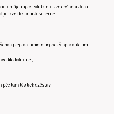
rišanu mājaslapas sīkdatņu izveidošanai Jūsu
datņu izveidošanai Jūsu ierīcē.
lēšanas pieprasījumiem, iepriekš apskatītajam
adīto laiku u.c.;
un pēc tam tās tiek dzēstas.