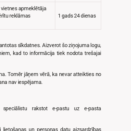
a vietnes apmeklētāja
rītu reklāmas
1 gads 24 dienas
zmantotas sīkdatnes. Aizverot šo ziņojuma logu,
miem, kad to informācija tiek nodota trešajai
a. Tomēr jāņem vērā, ka nevar atteikties no
šana nav iespējama.
speciālistu rakstot e-pastu uz e-pasta
i lietošanas un personas datu aizsardzības