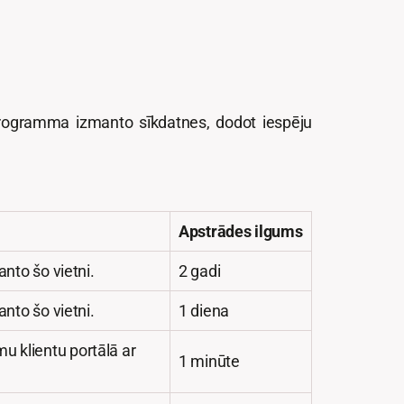
 Programma izmanto sīkdatnes, dodot iespēju
Apstrādes ilgums
anto šo vietni.
2 gadi
anto šo vietni.
1 diena
u klientu portālā ar
1 minūte