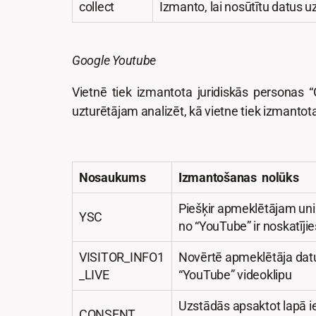
collect
Izmanto, lai nosūtītu datus u
Google Youtube
Vietnē tiek izmantota juridiskās personas
uzturētājam analizēt, kā vietne tiek izmantot
Nosaukums
Izmantošanas nolūks
Piešķir apmeklētājam unikā
YSC
no “YouTube” ir noskatījie
VISITOR_INFO1
Novērtē apmeklētāja datu p
_LIVE
“YouTube” videoklipu
Uzstādās apsaktot lapā ie
CONSENT