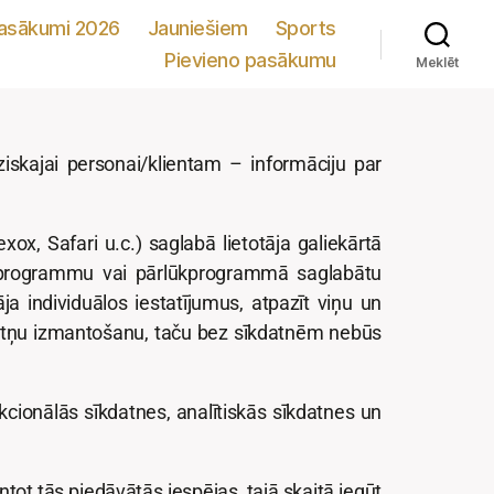
pasākumi 2026
Jauniešiem
Sports
Pievieno pasākumu
Meklēt
ziskajai personai/klientam – informāciju par
ox, Safari u.c.) saglabā lietotāja galiekārtā
ārlūkprogrammu vai pārlūkprogrammā saglabātu
ja individuālos iestatījumus, atpazīt viņu un
īkdatņu izmantošanu, taču bez sīkdatnēm nebūs
cionālās sīkdatnes, analītiskās sīkdatnes un
ntot tās piedāvātās iespējas, tajā skaitā iegūt