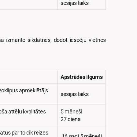
sesijas laiks
a izmanto sīkdatnes, dodot iespēju vietnes
Apstrādes ilgums
ideoklipus apmeklētājs
sesijas laiks
ša attēlu kvalitātes
5 mēneši
27 diena
tus par to cik reizes
16 gadi 5 mēneši