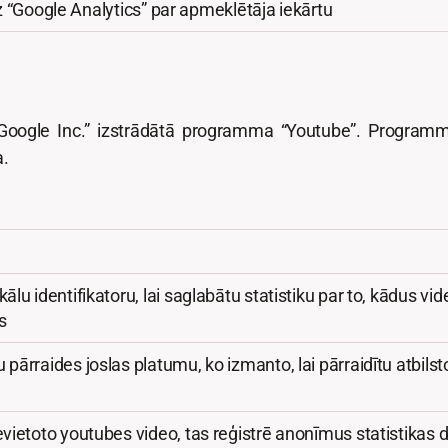
z “Google Analytics” par apmeklētāja iekārtu
 “Google Inc.” izstrādātā programma “Youtube”. Programm
a.
lu identifikatoru, lai saglabātu statistiku par to, kādus v
s
ārraides joslas platumu, ko izmanto, lai pārraidītu atbilsto
vietoto youtubes video, tas reģistrē anonīmus statistikas da