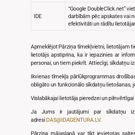
“Google DoubleClick.net” viet
IDE
darbībām pēc apskates vai n
efektivitāti un rādītu lietotā
Apmeklējot Pārziņa tīmekļvietni, lietotājam ti
lietotājs apstiprina, ka ir iepazinies ar in
personai, un tiem piekrīt. Attiecīgi, sīkdatņu 
Ikvienas tīmekļa pārlūkprogrammas drošības
obligāto un funkcionālo sīkdatņu lietošanas,
Vislabākajai lietotāja pieredzei un pilnvērtīg
Ja Jums ir jautājumi par sīkdatņu izm
adresi
DAS@IDAGENTURA.LV
.
Pārziņa mājaslapā var tikt ievietotas sai