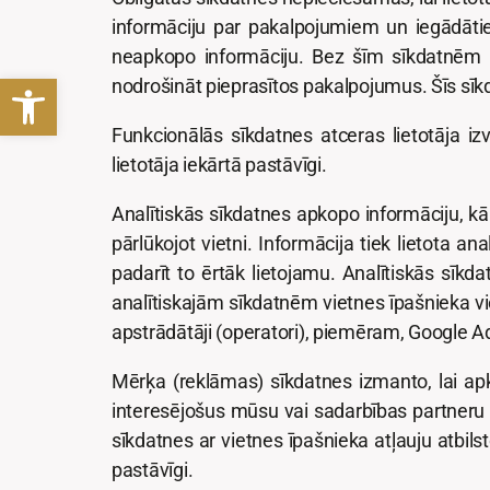
informāciju par pakalpojumiem un iegādāties 
neapkopo informāciju. Bez šīm sīkdatnēm tī
Open toolbar
nodrošināt pieprasītos pakalpojumus. Šīs sīkd
Funkcionālās sīkdatnes atceras lietotāja izv
lietotāja iekārtā pastāvīgi.
Analītiskās sīkdatnes apkopo informāciju, kā l
pārlūkojot vietni. Informācija tiek lietota an
padarīt to ērtāk lietojamu. Analītiskās sīkda
analītiskajām sīkdatnēm vietnes īpašnieka vi
apstrādātāji (operatori), piemēram, Google 
Mērķa (reklāmas) sīkdatnes izmanto, lai ap
interesējošus mūsu vai sadarbības partneru p
sīkdatnes ar vietnes īpašnieka atļauju atbil
pastāvīgi.