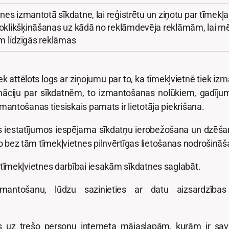
nes izmantotā sīkdatne, lai reģistrētu un ziņotu par tīmekļ
oklikšķināšanas uz kādā no reklāmdevēja reklāmām, lai mē
jam līdzīgās reklāmas
ek attēlots logs ar ziņojumu par to, ka tīmekļvietnē tiek i
formāciju par sīkdatnēm, to izmantošanas nolūkiem, gadīju
izmantošanas tiesiskais pamats ir lietotāja piekrišana.
 iestatījumos iespējama sīkdatņu ierobežošana un dzēšan
 jo bez tām tīmekļvietnes pilnvērtīgas lietošanas nodrošinā
ai tīmekļvietnes darbībai iesakām sīkdatnes saglabāt.
antošanu, lūdzu sazinieties ar datu aizsardzības 
tes uz trešo personu interneta mājaslapām, kurām ir sav