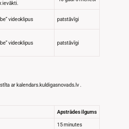
 ievākti.
be” videoklipus
patstāvīgi
be” videoklipus
patstāvīgi
stīta ar kalendars.kuldigasnovads.lv .
Apstrādes ilgums
15 minutes