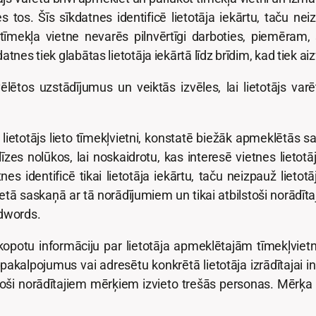
tos. Šīs sīkdatnes identificē lietotāja iekārtu, taču neizp
mekļa vietne nevarēs pilnvērtīgi darboties, piemēram, 
atnes tiek glabātas lietotāja iekārtā līdz brīdim, kad tiek 
ēlētos uzstādījumus un veiktās izvēles, lai lietotājs varēt
ietotājs lieto tīmekļvietni, konstatē biežāk apmeklētās sada
alīzes nolūkos, lai noskaidrotu, kas interesē vietnes lietotā
tnes identificē tikai lietotāja iekārtu, taču neizpauž lieto
etā saskaņā ar tā norādījumiem un tikai atbilstoši norād
Adwords.
kopotu informāciju par lietotāja apmeklētajām tīmekļviet
akalpojumus vai adresētu konkrētā lietotāja izrādītajai in
stoši norādītajiem mērķiem izvieto trešās personas. Mērķa s