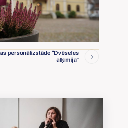
as personālizstāde “Dvēseles
alķīmija”