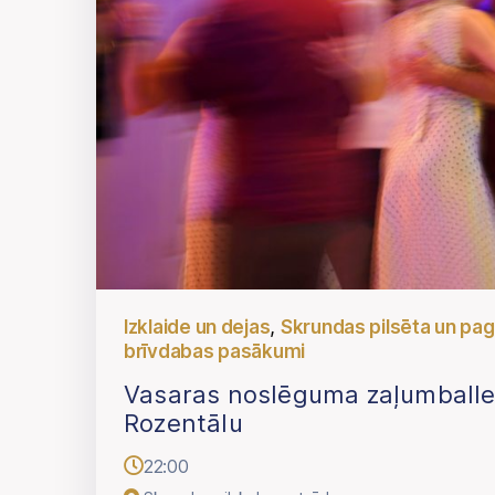
,
Izklaide un dejas
Skrundas pilsēta un pa
brīvdabas pasākumi
Vasaras noslēguma zaļumballe 
Rozentālu
22:00