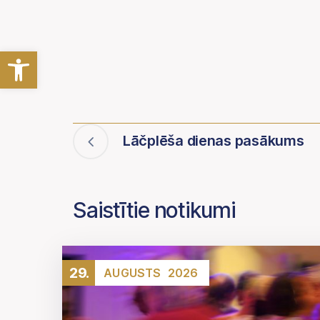
Open toolbar
Lāčplēša dienas pasākums
Saistītie notikumi
29.
AUGUSTS
2026