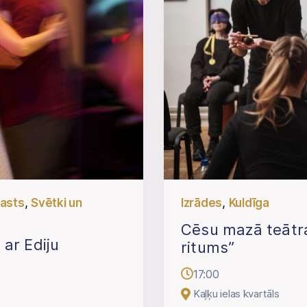
,
,
gasts
Svētki un
Izrādes
Kuldīga
Cēsu mazā teātra
ar Ediju
ritums”
17:00
Kaļķu ielas kvartāls