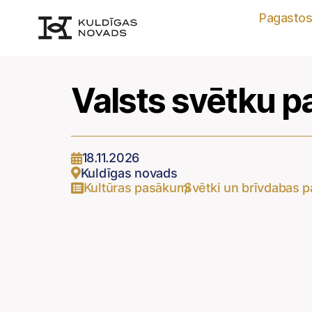
Pagasto
Valsts svētku 
18.11.2026
Kuldīgas novads
Kultūras pasākumi
Svētki un brīvdabas 
,