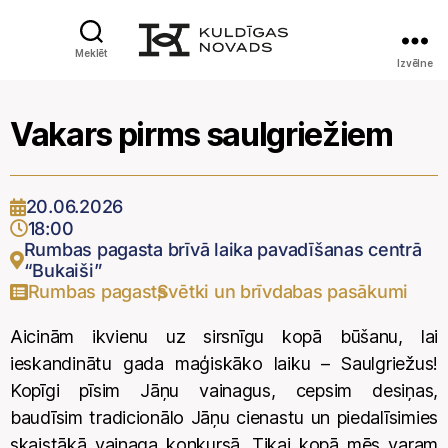
Meklēt
Izvēlne
Vakars pirms saulgriežiem
20.06.2026
18:00
Rumbas pagasta brīvā laika pavadīšanas centrā
“Bukaiši”
Rumbas pagasts
Svētki un brīvdabas pasākumi
,
Aicinām ikvienu uz sirsnīgu kopā būšanu, lai
ieskandinātu gada maģiskāko laiku – Saulgriežus!
Kopīgi pīsim Jāņu vainagus, cepsim desiņas,
baudīsim tradicionālo Jāņu cienastu un piedalīsimies
skaistākā vainaga konkursā. Tikai kopā mēs varam