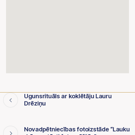
Ugunsrituāls ar koklētāju Lauru
Drēziņu
Novadpētniecības fotoizstāde “Lauku