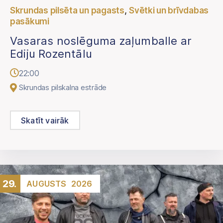
,
Skrundas pilsēta un pagasts
Svētki un brīvdabas
pasākumi
Vasaras noslēguma zaļumballe ar
Ediju Rozentālu
22:00
Skrundas pilskalna estrāde
Skatīt vairāk
29.
AUGUSTS
2026