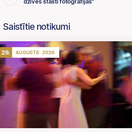
dzīves stāsti fotogrāfijās”
Saistītie notikumi
29.
AUGUSTS
2026