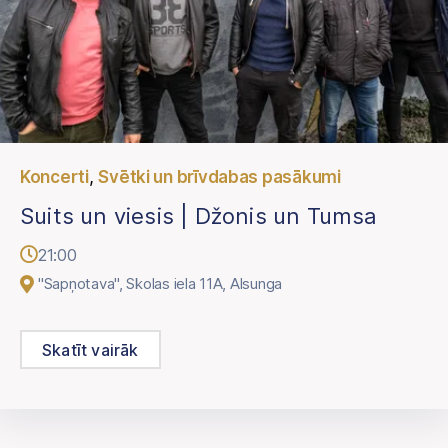
,
Koncerti
Svētki un brīvdabas pasākumi
Suits un viesis | Džonis un Tumsa
21:00
"Sapņotava", Skolas iela 11A, Alsunga
Skatīt vairāk