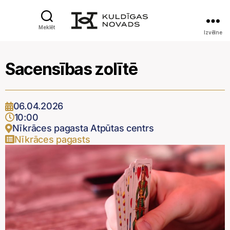
Meklēt
Izvēlne
Sacensības zolītē
06.04.2026
10:00
Nīkrāces pagasta Atpūtas centrs
Nīkrāces pagasts