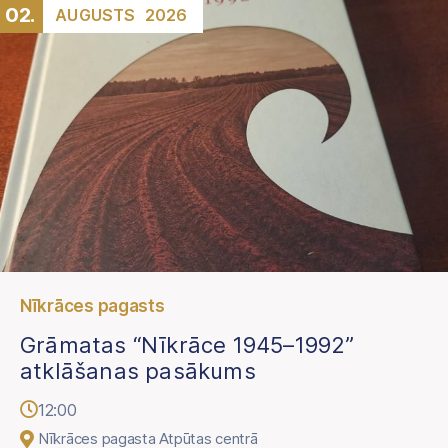
02.
AUGUSTS
2026
Nīkrāces pagasts
Grāmatas “Nīkrāce 1945–1992”
atklāšanas pasākums
12:00
Nīkrāces pagasta Atpūtas centrā