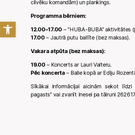
cilvēku komandām) un plankings.
Programma bērniem:
Open toolbar
12.00–17.00
– “HUBA-BUBA” aktivitātes (
17.00
– Jautrā putu ballīte (bez maksas).
Vakara atpūta (bez maksas):
19.00
– Koncerts ar Lauri Valteru.
Pēc koncerta
– Balle kopā ar Ediju Rozentā
Sīkākai informācijai aicinām sekot līd
pagasts” vai zvanīt Inesei pa tālruni 26261