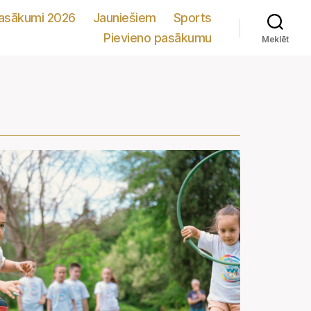
pasākumi 2026
Jauniešiem
Sports
Pievieno pasākumu
Meklēt