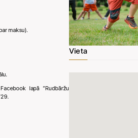
par maksu).
Vieta
lu.
zi Facebook lapā “Rudbāržu
729.