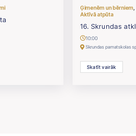
umi
Ģimenēm un bērniem
Aktīvā atpūta
ta
16. Skrundas atk
10:00
Skrundas pamatskolas s
Skatīt vairāk