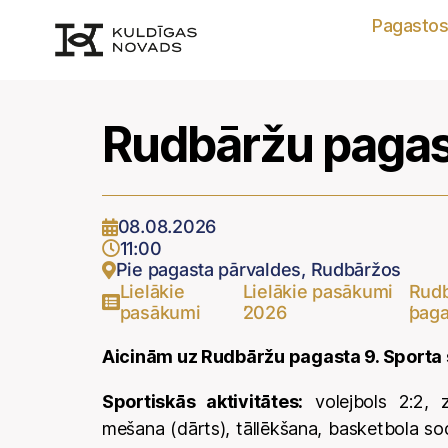
Pagasto
Rudbāržu pagast
08.08.2026
11:00
Pie pagasta pārvaldes, Rudbāržos
Lielākie
Lielākie pasākumi
Rud
,
,
pasākumi
2026
paga
Aicinām uz Rudbāržu pagasta 9. Sporta
Sportiskās aktivitātes:
volejbols 2:2, zo
mešana (dārts), tāllēkšana, basketbola sod