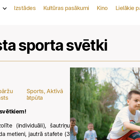
s
Izstādes
Kultūras pasākumi
Kino
Lielākie 
a sporta svētki
bāržu
Sports, Aktīvā
,
sts
atpūta
 svētkiem!
līte (individuāli), šautriņu
a metieni, jautrā stafete (3