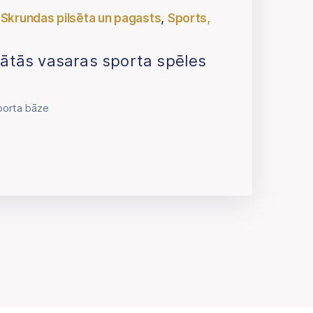
,
,
Skrundas pilsēta un pagasts
Sports,
lātās vasaras sporta spēles
porta bāze