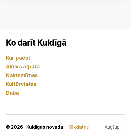
Ko darīt Kuldīgā
Kur paēst
Aktīvā atpūta
Naktsmītnes
Kultūrvietas
Daba
© 2026
Kuldīgas novada
Sīkdatņu
Augšup
↑