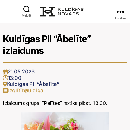
Meklēt
Izvēlne
Kuldīgas PII “Ābelīte”
izlaidums
21.05.2026
13:00
Kuldīgas PII “Ābelīte”
Izglītība
Kuldīga
,
Izlaidums grupai “Pelītes” notiks plkst. 13.00.