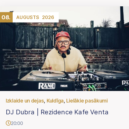
08.
AUGUSTS
2026
,
,
Izklaide un dejas
Kuldīga
Lielākie pasākumi
DJ Dubra | Rezidence Kafe Venta
20:00