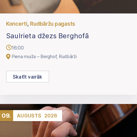
,
Koncerti
Rudbāržu pagasts
Saulrieta džezs Berghofā
16:00
Piena muiža – Berghof, Rudbārži
Skatīt vairāk
09.
AUGUSTS
2026