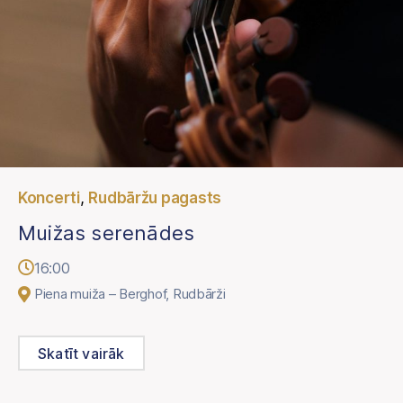
,
Koncerti
Rudbāržu pagasts
Muižas serenādes
16:00
Piena muiža – Berghof, Rudbārži
Skatīt vairāk