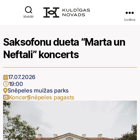
Meklēt
Izvēlne
Saksofonu dueta “Marta un
Neftali” koncerts
17.07.2026
19:00
Snēpeles muižas parks
Koncerti
Snēpeles pagasts
,