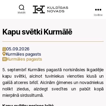
Meklēt
Izvēlne
Kapu svētki Kurmālē
05.09.2026
Kurmāles pagasts
Kurmāles pagasts
5. septembrī Kurmāles pagastā norisināsies ikgadējie
kapu svētki, aicinot tuviniekus vienoties klusā un
gaišā atceres brīdī. Aicinām ģimenes un novadniekus
nolikt ziedus, aizdegt svecītes un pabūt kopā
mierpilnā sirdssiltumā.
Kapu svētku norises laiki: