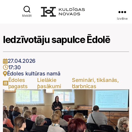
Meklēt
Izvēlne
Iedzīvotāju sapulce Ēdolē
27.04.2026
17:30
Ēdoles kultūras namā
Ēdoles
Lielākie
Semināri, tikšanās,
,
,
pagasts
pasākumi
darbnīcas