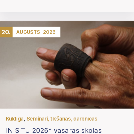
20.
AUGUSTS
2026
,
Kuldīga
Semināri, tikšanās, darbnīcas
IN SITU 2026* vasaras skolas