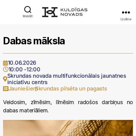
Meklēt
Izvēlne
Dabas māksla
10.06.2026
10:00
-
12:00
Skrundas novada multifunkcionālais jaunatnes
iniciatīvu centrs
Jauniešiem
Skrundas pilsēta un pagasts
,
Veidosim, zīmēsim, līmēsim radošos darbiņus no
dabas materiāliem.