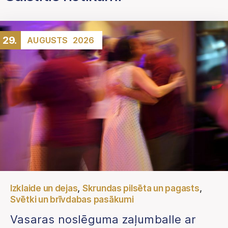
29.
AUGUSTS
2026
,
,
Izklaide un dejas
Skrundas pilsēta un pagasts
Svētki un brīvdabas pasākumi
Vasaras noslēguma zaļumballe ar