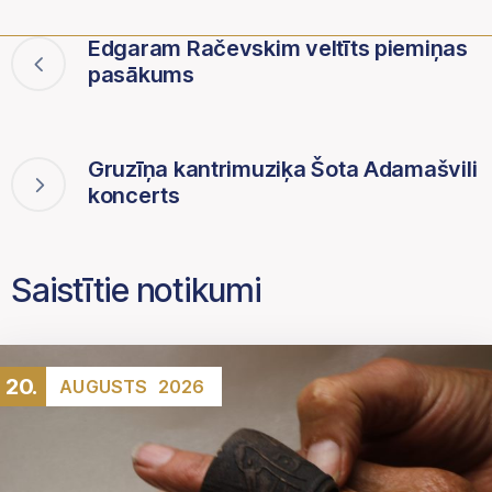
Edgaram Račevskim veltīts piemiņas
pasākums
Gruzīņa kantrimuziķa Šota Adamašvili
koncerts
Saistītie notikumi
20.
AUGUSTS
2026