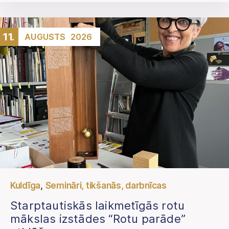
11.
AUGUSTS
2026
,
Kuldīga
Semināri, tikšanās, darbnīcas
Starptautiskās laikmetīgās rotu
mākslas izstādes “Rotu parāde”