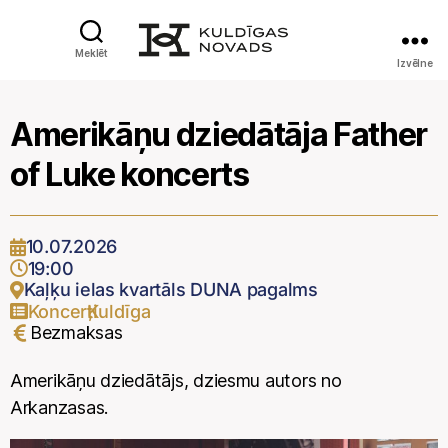
Meklēt
Izvēlne
Amerikāņu dziedātāja Father
of Luke koncerts
10.07.2026
19:00
Kaļķu ielas kvartāls DUNA pagalms
Koncerti
Kuldīga
,
Bezmaksas
Amerikāņu dziedātājs, dziesmu autors no
Arkanzasas.